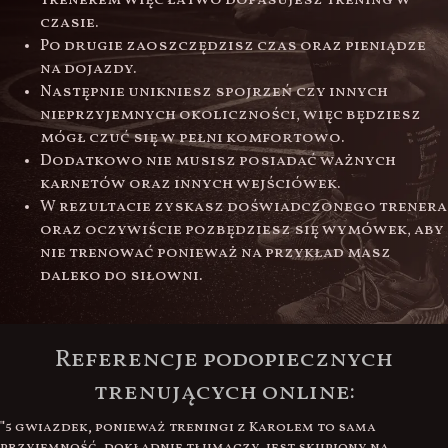
trenerem więc łatwo dopasujesz trening w
czasie.
Po drugie zaoszczędzisz czas oraz pieniądze
na dojazdy.
Następnie unikniesz spojrzeń czy innych
nieprzyjemnych okoliczności, więc będziesz
mógł czuć się w pełni komfortowo.
Dodatkowo nie musisz posiadać ważnych
karnetów oraz innych wejściówek.
W rezultacie zyskasz doświadczonego trenera
oraz oczywiście pozbędziesz się wymówek, aby
nie trenować ponieważ na przykład masz
daleko do siłowni.
Referencje podopiecznych
trenujących online:
Jeśli chodzi o street workout i koszykówkę lepszego
trenera niż Karol nie znajdziecie. Trenuję z nim od kilku