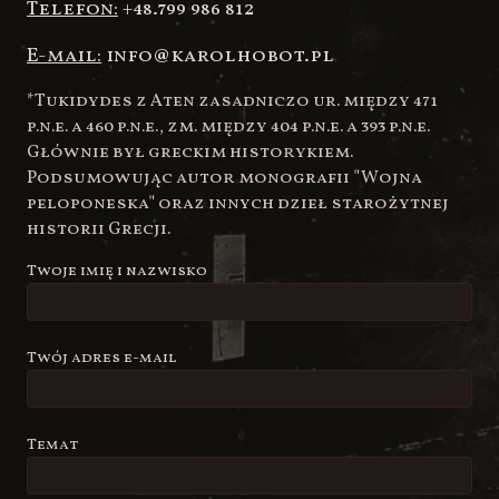
Kalistenika, koszykówka, street workout, dla
dzieci, firm oraz online
Telefon:
+48.799 986 812
E-mail:
info@karolhobot.pl
*Tukidydes z Aten zasadniczo ur. między 471
p.n.e. a 460 p.n.e., zm. między 404 p.n.e. a 393 p.n.e.
Głównie był greckim historykiem.
Podsumowując autor monografii
"Wojna
peloponeska" oraz innych dzieł starożytnej
historii Grecji.
Twoje imię i nazwisko
Twój adres e-mail